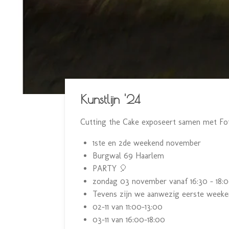
Kunstlijn '24
Cutting the Cake exposeert samen met Fo
1ste en 2de weekend november
Burgwal 69 Haarlem
PARTY 🎈
zondag 03 november vanaf 16:30 - 18:0
Tevens zijn we aanwezig eerste week
02-11 van 11:00-13:00
03-11 van 16:00-18:00