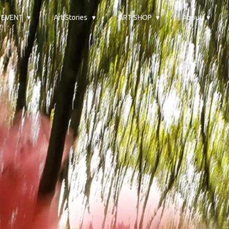
 EVENT
Art Stories
ART SHOP
About